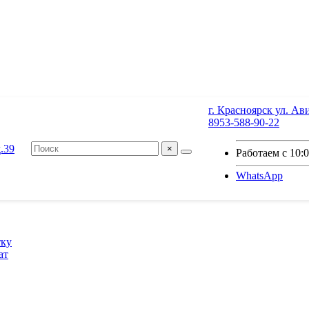
г. Красноярск ул. Ав
8953-588-90-22
×
Работаем с 10:
WhatsApp
тку
ат