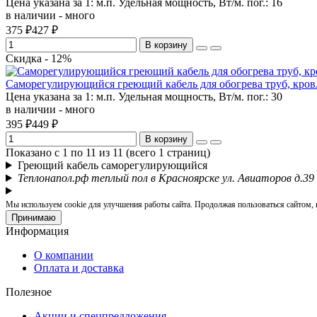
Цена указана за 1:
м.п.
Удельная мощность, Вт/м. пог.:
16
в наличии - много
375 ₽
427 ₽
В корзину
Скидка - 12%
Саморегулирующийся греющий кабель для обогрева труб, кровл
Цена указана за 1:
м.п.
Удельная мощность, Вт/м. пог.:
30
в наличии - много
395 ₽
449 ₽
В корзину
Показано с 1 по 11 из 11 (всего 1 страниц)
Греющий кабель саморегулирующийся
Теплонапол.рф теплый пол в Красноярске ул. Авиаторов д.39
Мы используем cookie для улучшения работы сайта. Продолжая пользоваться сайтом, в
Принимаю
Информация
О компании
Оплата и доставка
Полезное
Акции и спецпредложения