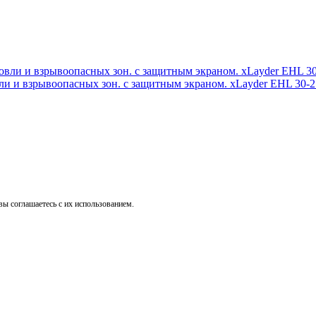
и и взрывоопасных зон. с защитным экраном. xLayder EHL 30-2 
ы соглашаетесь с их использованием.