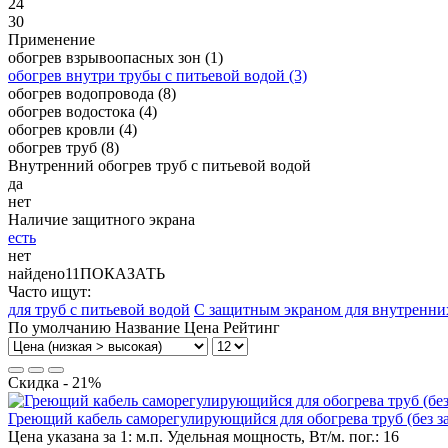
24
30
Применение
обогрев взрывоопасных зон
(1)
обогрев внутри трубы с питьевой водой
(3)
обогрев водопровода
(8)
обогрев водостока
(4)
обогрев кровли
(4)
обогрев труб
(8)
Внутренний обогрев труб с питьевой водой
да
нет
Наличие защитного экрана
есть
нет
найдено
11
ПОКАЗАТЬ
Часто ищут:
для труб с питьевой водой
С защитным экраном для внутренни
По умолчанию
Название
Цена
Рейтинг
Скидка - 21%
Греющий кабель саморегулирующийся для обогрева труб (без защ
Цена указана за 1:
м.п.
Удельная мощность, Вт/м. пог.:
16