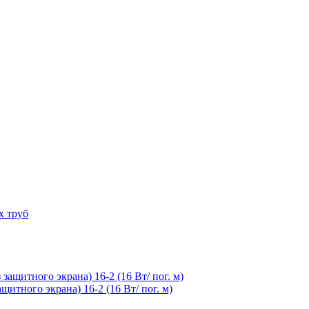
х труб
итного экрана) 16-2 (16 Вт/ пог. м)