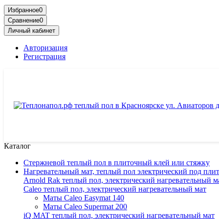
Избранное
0
Сравнение
0
Личный кабинет
Авторизация
Регистрация
Каталог
Cтержневой теплый пол в плиточный клей или стяжку
Нагревательный мат, теплый пол электрический под пли
Arnold Rak теплый пол, электрический нагревательный м
Caleo теплый пол, электрический нагревательный мат
Маты Caleo Easymat 140
Маты Caleo Supermat 200
iQ MAT теплый пол, электрический нагревательный мат