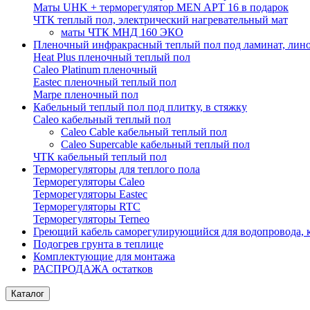
Маты UHK + терморегулятор MEN APT 16 в подарок
ЧТК теплый пол, электрический нагревательный мат
маты ЧТК МНД 160 ЭКО
Пленочный инфракрасный теплый пол под ламинат, лин
Heat Plus пленочный теплый пол
Caleo Platinum пленочный
Eastec пленочный теплый пол
Marpe пленочный пол
Кабельный теплый пол под плитку, в стяжку
Caleo кабельный теплый пол
Caleo Cable кабельный теплый пол
Сaleo Supercable кабельный теплый пол
ЧТК кабельный теплый пол
Терморегуляторы для теплого пола
Терморегуляторы Caleo
Терморегуляторы Eastec
Терморегуляторы RTC
Терморегуляторы Terneo
Греющий кабель саморегулирующийся для водопровода, 
Подогрев грунта в теплице
Комплектующие для монтажа
РАСПРОДАЖА остатков
Каталог