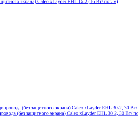
итного экрана) Caleo xLayder EHL 16-2 (16 Вт/ пог. м)
вода (без защитного экрана) Caleo xLayder EHL 30-2, 30 Вт/ по