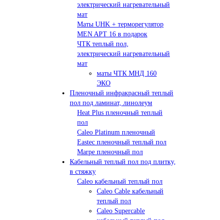
электрический нагревательный
мат
Маты UHK + терморегулятор
MEN APT 16 в подарок
ЧТК теплый пол,
электрический нагревательный
мат
маты ЧТК МНД 160
ЭКО
Пленочный инфракрасный теплый
пол под ламинат, линолеум
Heat Plus пленочный теплый
пол
Caleo Platinum пленочный
Eastec пленочный теплый пол
Marpe пленочный пол
Кабельный теплый пол под плитку,
в стяжку
Caleo кабельный теплый пол
Caleo Cable кабельный
теплый пол
Сaleo Supercable