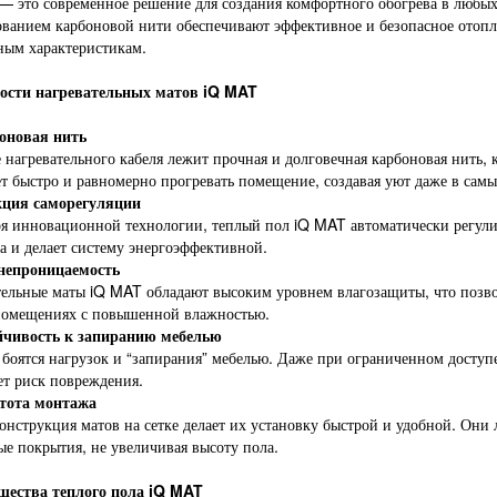
— это современное решение для создания комфортного обогрева в любых
ованием карбоновой нити обеспечивают эффективное и безопасное отопл
ным характеристикам.
ости нагревательных матов iQ MAT
оновая нить
 нагревательного кабеля лежит прочная и долговечная карбоновая нить, 
т быстро и равномерно прогревать помещение, создавая уют даже в самы
ция саморегуляции
я инновационной технологии, теплый пол iQ MAT автоматически регулир
а и делает систему энергоэффективной.
непроницаемость
ельные маты iQ MAT обладают высоким уровнем влагозащиты, что позвол
помещениях с повышенной влажностью.
йчивость к запиранию мебелью
боятся нагрузок и “запирания” мебелью. Даже при ограниченном доступе
ет риск повреждения.
тота монтажа
онструкция матов на сетке делает их установку быстрой и удобной. Они 
е покрытия, не увеличивая высоту пола.
ества теплого пола iQ MAT