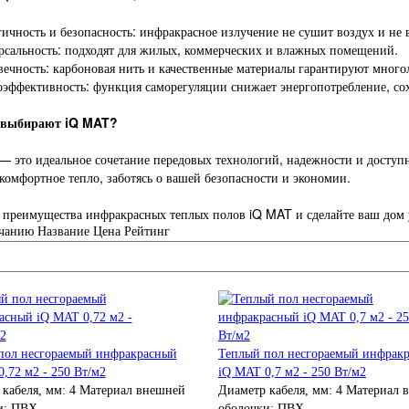
ичность и безопасность: инфракрасное излучение не сушит воздух и не 
рсальность: подходят для жилых, коммерческих и влажных помещений.
вечность: карбоновая нить и качественные материалы гарантируют мног
оэффективность: функция саморегуляции снижает энергопотребление, с
 выбирают iQ MAT?
 это идеальное сочетание передовых технологий, надежности и доступн
комфортное тепло, заботясь о вашей безопасности и экономии.
 преимущества инфракрасных теплых полов iQ MAT и сделайте ваш дом
чанию
Название
Цена
Рейтинг
пол несгораемый инфракрасный
Теплый пол несгораемый инфрак
,72 м2 - 250 Вт/м2
iQ MAT 0,7 м2 - 250 Вт/м2
 кабеля, мм:
4
Материал внешней
Диаметр кабеля, мм:
4
Материал 
и:
ПВХ
оболочки:
ПВХ