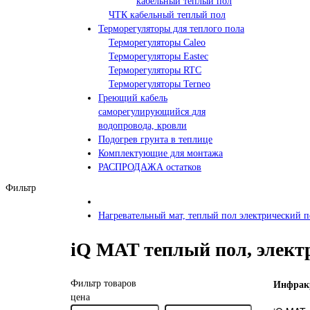
кабельный теплый пол
ЧТК кабельный теплый пол
Терморегуляторы для теплого пола
Терморегуляторы Caleo
Терморегуляторы Eastec
Терморегуляторы RTC
Терморегуляторы Terneo
Греющий кабель
саморегулирующийся для
водопровода, кровли
Подогрев грунта в теплице
Комплектующие для монтажа
РАСПРОДАЖА остатков
Фильтр
Нагревательный мат, теплый пол электрический 
iQ MAT теплый пол, элект
Инфракр
Фильтр товаров
цена