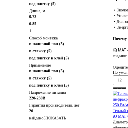
под плитку
(5)
• Эколог
Длина, м
• Униве
0.72
• Долго
0.85
• Энерг
1
Почему
Способ монтажа
в наливной пол
(5)
iQ MAT —
в стяжку
(5)
создают 
под плитку в клей
(5)
Применение
Оцените
в наливной пол
(5)
По умол
в стяжку
(5)
под плитку в клей
(5)
Напряжение питания
220-230В
Гарантия производителя, лет
Теплый 
20
iQ MAT 0
найдено
5
ПОКАЗАТЬ
Диаметр
оболочк