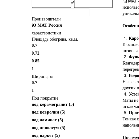
iQ MAT 
₽
использ
уникаль
Производители
Особенн
iQ MAT Россия
характеристики
1.
Карб
Площадь обогрева, кв.м.
В основе
0.7
позволяе
0.72
2.
Функ
0.85
Благодар
перегрев
1
3.
Водо
Ширина, м
Нагреват
0.7
других 
1
4.
Усто
Под покрытие
Маты не 
под керамогранит
(5)
исключа
5.
Прос
под ковролин
(5)
Тонкая к
под ламинат
(5)
напольны
под линолеум
(5)
под паркет
(5)
Преимущ