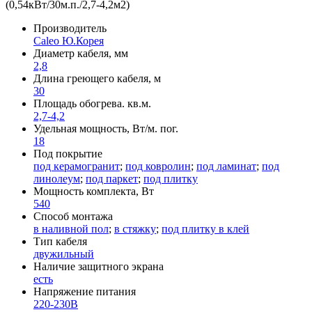
Производитель
Caleo Ю.Корея
Диаметр кабеля, мм
2,8
Длина греющего кабеля, м
30
Площадь обогрева. кв.м.
2,7-4,2
Удельная мощность, Вт/м. пог.
18
Под покрытие
под керамогранит
;
под ковролин
;
под ламинат
;
под
линолеум
;
под паркет
;
под плитку
Мощность комплекта, Вт
540
Способ монтажа
в наливной пол
;
в стяжку
;
под плитку в клей
Тип кабеля
двужильный
Наличие защитного экрана
есть
Напряжение питания
220-230В