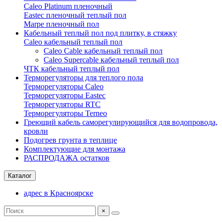
Caleo Platinum пленочный
Eastec пленочный теплый пол
Marpe пленочный пол
Кабельный теплый пол под плитку, в стяжку
Caleo кабельный теплый пол
Caleo Cable кабельный теплый пол
Сaleo Supercable кабельный теплый пол
ЧТК кабельный теплый пол
Терморегуляторы для теплого пола
Терморегуляторы Caleo
Терморегуляторы Eastec
Терморегуляторы RTC
Терморегуляторы Terneo
Греющий кабель саморегулирующийся для водопровода,
кровли
Подогрев грунта в теплице
Комплектующие для монтажа
РАСПРОДАЖА остатков
Каталог
адрес в Красноярске
×