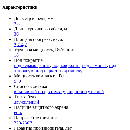
Характеристики
Диаметр кабеля, мм
2,8
Длина греющего кабеля, м
30
Площадь обогрева. кв.м.
2,7-4,2
Удельная мощность, Вт/м. пог.
18
Под покрытие
под керамогранит
;
под ковролин
;
под ламинат
;
под
линолеум
;
под паркет
;
под плитку
Мощность комплекта, Вт
540
Способ монтажа
в наливной пол
;
в стяжку
;
под плитку в клей
Тип кабеля
двужильный
Наличие защитного экрана
есть
Напряжение питания
220-230В
Гарантия производителя, лет