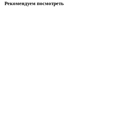
Рекомендуем посмотреть
Скидка - 12%
Кабельный теплый пол CALEO CABLE 18w-120 (2,16кВт/10,8-
16,6м2)
в наличии - 3шт.
22799 ₽
25908 ₽
В корзину
Скидка - 12%
Кабельный теплый пол CALEO CABLE 18w-100 (1,8кВт/9,0-
13,8м2)
в наличии - 1шт.