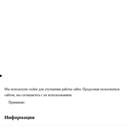
Монтажная лента для греющего кабеля 5 м.п.
в наличии - много
226 ₽
В корзину
Мы используем cookie для улучшения работы сайта. Продолжая пользоваться
сайтом, вы соглашаетесь с их использованием.
Принимаю
Информация