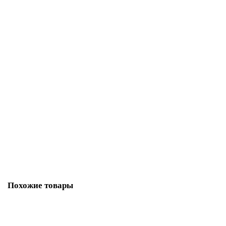
20515 ₽
23312 ₽
В корзину
Скидка - 12%
Кабельный теплый пол CALEO CABLE 18W-10 (0,18кВт/0,9-
1,4м2)
в наличии - много
3728 ₽
4236 ₽
В корзину
Похожие товары