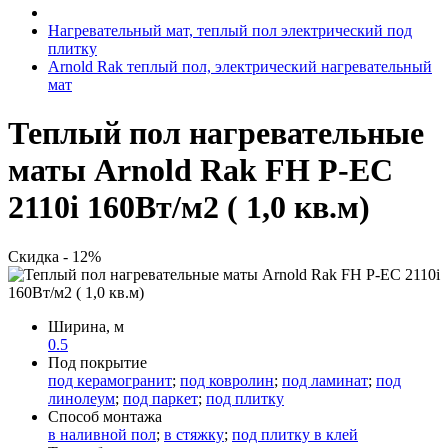
Нагревательный мат, теплый пол электрический под
плитку
Arnold Rak теплый пол, электрический нагревательный
мат
Теплый пол нагревательные
маты Arnold Rak FH P-EС
2110i 160Вт/м2 ( 1,0 кв.м)
Скидка - 12%
Ширина, м
0.5
Под покрытие
под керамогранит
;
под ковролин
;
под ламинат
;
под
линолеум
;
под паркет
;
под плитку
Способ монтажа
в наливной пол
;
в стяжку
;
под плитку в клей