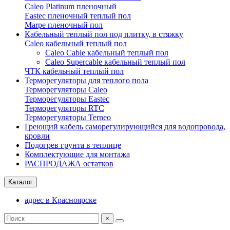
Caleo Platinum пленочный
Eastec пленочный теплый пол
Marpe пленочный пол
Кабельный теплый пол под плитку, в стяжку
Caleo кабельный теплый пол
Caleo Cable кабельный теплый пол
Сaleo Supercable кабельный теплый пол
ЧТК кабельный теплый пол
Терморегуляторы для теплого пола
Терморегуляторы Caleo
Терморегуляторы Eastec
Терморегуляторы RTC
Терморегуляторы Terneo
Греющий кабель саморегулирующийся для водопровода,
кровли
Подогрев грунта в теплице
Комплектующие для монтажа
РАСПРОДАЖА остатков
Каталог
адрес в Красноярске
×