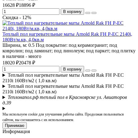
16628 ₽
18896 ₽
В корзину
Скидка - 12%
Теплый пол нагревательные маты Arnold Rak FH P-EС 2140i,
180Bт/м.кв, 4,0кв.м
Ширина, м:
0.5
Под покрытие:
под керамогранит; под
ковролин; под ламинат; под линолеум; под паркет; под плитку
в наличии - много
18020 ₽
20478 ₽
В корзину
Теплый пол нагревательные маты Arnold Rak FH P-EС
2110i 160Вт/м2 ( 1,0 кв.м)
Теплый пол нагревательные маты Arnold Rak FH P-EС
2110i 160Вт/м2 ( 1,0 кв.м)
Теплонапол.рф теплый пол в Красноярске ул. Авиаторов
д.39
Мы используем cookie для улучшения работы сайта. Продолжая пользоваться
сайтом, вы соглашаетесь с их использованием.
Принимаю
Информация