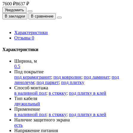
7600 ₽
8637 ₽
Уведомить
В закладки
В сравнение
Характеристики
Отзывы
0
Характеристики
Ширина, м
0.5
Под покрытие
под керамогранит
;
под ковролин
;
под ламинат
;
под
линолеум
;
под паркет
;
под плитку
Способ монтажа
в наливной пол
;
в стяжку
;
под плитку в клей
Тип кабеля
двужильный
Применение
в наливной пол
;
в стяжку
;
под плитку в клей
Наличие защитного экрана
есть
Напряжение питания