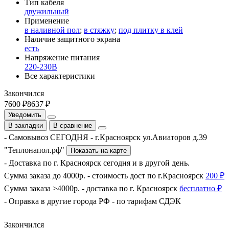
Тип кабеля
двужильный
Применение
в наливной пол
;
в стяжку
;
под плитку в клей
Наличие защитного экрана
есть
Напряжение питания
220-230В
Все характеристики
Закончился
7600 ₽
8637 ₽
Уведомить
В закладки
В сравнение
- Самовывоз СЕГОДНЯ - г.Красноярск ул.Авиаторов д.39
"Теплонапол.рф"
Показать на карте
- Доставка по г. Красноярск сегодня и в другой день.
Сумма заказа до 4000р. - стоимость дост по г.Красноярск
200 ₽
Сумма заказа >4000р. - доставка по г. Красноярск
бесплатно ₽
- Оправка в другие города РФ - по тарифам СДЭК
Закончился