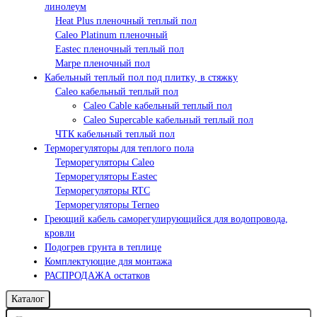
линолеум
Heat Plus пленочный теплый пол
Caleo Platinum пленочный
Eastec пленочный теплый пол
Marpe пленочный пол
Кабельный теплый пол под плитку, в стяжку
Caleo кабельный теплый пол
Caleo Cable кабельный теплый пол
Сaleo Supercable кабельный теплый пол
ЧТК кабельный теплый пол
Терморегуляторы для теплого пола
Терморегуляторы Caleo
Терморегуляторы Eastec
Терморегуляторы RTC
Терморегуляторы Terneo
Греющий кабель саморегулирующийся для водопровода,
кровли
Подогрев грунта в теплице
Комплектующие для монтажа
РАСПРОДАЖА остатков
Каталог