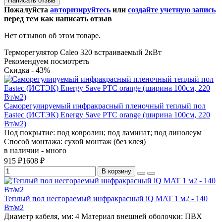
Написать отзыв
Пожалуйста
авторизируйтесь
или
создайте учетную запись
перед тем как написать отзыв
Нет отзывов об этом товаре.
Терморегулятор
Caleo 320
встраиваемый
2кВт
Рекомендуем посмотреть
Скидка - 43%
Саморегулируемый инфракрасный пленочный теплый пол
Eastec (ИСТЭК) Energy Save PTC orange (ширина 100см, 220
Вт/м2)
Под покрытие:
под ковролин; под ламинат; под линолеум
Способ монтажа:
сухой монтаж (без клея)
в наличии - много
915 ₽
1608 ₽
В корзину
Теплый пол несгораемый инфракрасный iQ MAT 1 м2 - 140
Вт/м2
Диаметр кабеля, мм:
4
Материал внешней оболочки:
ПВХ