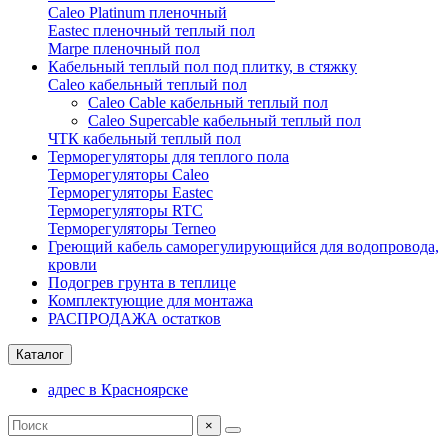
Caleo Platinum пленочный
Eastec пленочный теплый пол
Marpe пленочный пол
Кабельный теплый пол под плитку, в стяжку
Caleo кабельный теплый пол
Caleo Cable кабельный теплый пол
Сaleo Supercable кабельный теплый пол
ЧТК кабельный теплый пол
Терморегуляторы для теплого пола
Терморегуляторы Caleo
Терморегуляторы Eastec
Терморегуляторы RTC
Терморегуляторы Terneo
Греющий кабель саморегулирующийся для водопровода,
кровли
Подогрев грунта в теплице
Комплектующие для монтажа
РАСПРОДАЖА остатков
Каталог
адрес в Красноярске
×